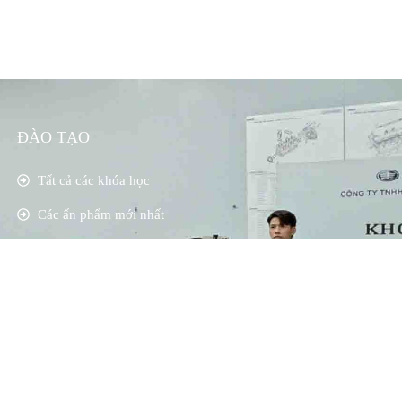
ĐÀO TẠO
Tất cả các khóa học
Các ấn phẩm mới nhất
TRANG THÀNH VIÊN
Dược mỹ phẩm Revskin
 bản quyền theo © Luật sở hữu trí tuệ Việt Nam