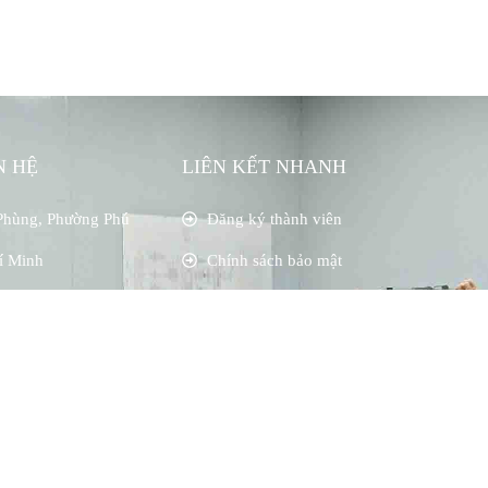
N HỆ
LIÊN KẾT NHANH
Phùng, Phường Phú
Đăng ký thành viên
í Minh
Chính sách bảo mật
Miễn trừ trách nhiệm
.com
Điều khoản tham gia
Nội dung được bảo vệ