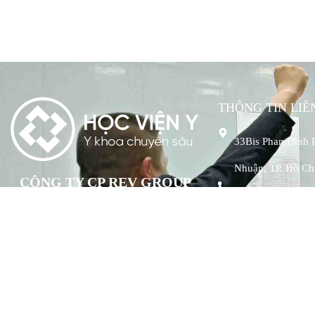
THÔNG TIN LIÊ
33Bis Phan Đình 
Nhuận, TP. Hồ Ch
CÔNG TY CP REV GROUP
0967866294
Hướng đến xây dựng một hệ thống đào tạo
revskin33@gmail
Da liễu – Thẩm mỹ ứng dụng theo định
hướng khoa học, thực chiến và cập nhật
liên tục.
Mã số doanh nghiệp: 0316208068