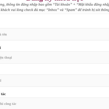
công, thông tin đăng nhập bao gồm “Tài khoản” + “Mật khẩu đăng nhập
khách vui lòng check đủ mục “Inbox” và “Spam” để tránh bị sót thông
i
 tác