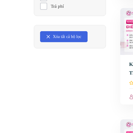
Trả phí
Xóa tất cả bộ lọc
K
T
V