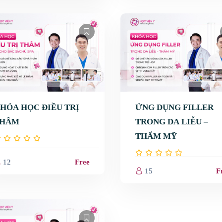
HÓA HỌC ĐIỀU TRỊ
ỨNG DỤNG FILLER
HÂM
TRONG DA LIỄU –
THẨM MỸ
ấn đề da
12
Free
15
F