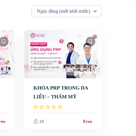
KHÓA PRP TRONG DA
LIỄU – THẨM MỸ
Vấn đề da
ree
18
Free