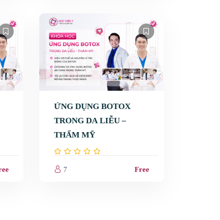
ỨNG DỤNG BOTOX
TRONG DA LIỄU –
THẨM MỸ
ree
7
Free