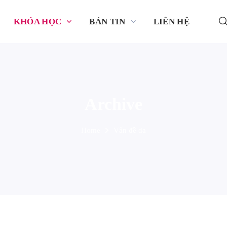
KHÓA HỌC
BẢN TIN
LIÊN HỆ
Archive
Home
Vấn đề da
ấn đề da
Vấn đề da