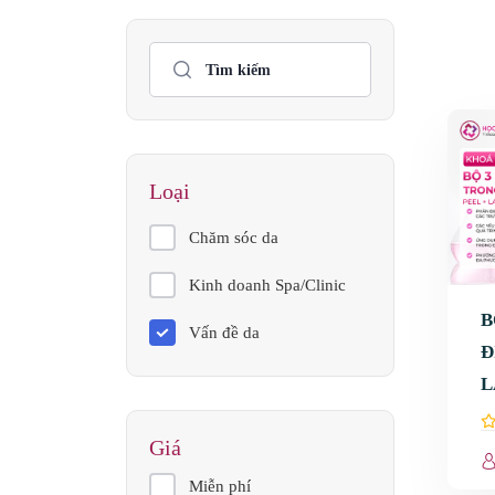
Loại
Chăm sóc da
Kinh doanh Spa/Clinic
B
Vấn đề da
Đ
L
V
Giá
Miễn phí