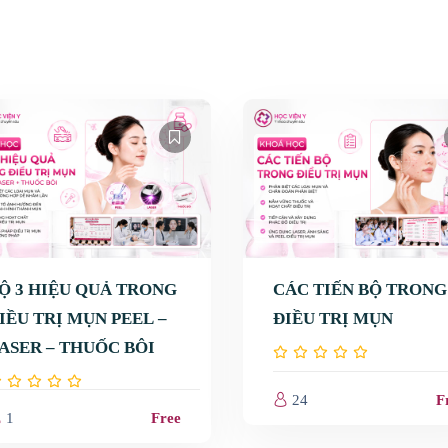
Ộ 3 HIỆU QUẢ TRONG
CÁC TIẾN BỘ TRONG
IỀU TRỊ MỤN PEEL –
ĐIỀU TRỊ MỤN
ASER – THUỐC BÔI
ấn đề da
Vấn đề da
24
F
1
Free