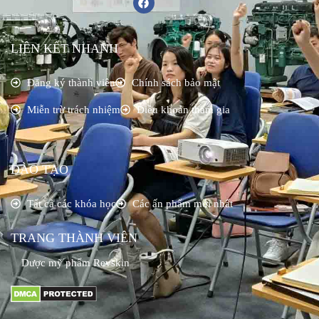
LIÊN KẾT NHANH
Đăng ký thành viên
Chính sách bảo mật
Miễn trừ trách nhiệm
Điều khoản tham gia
ĐÀO TẠO
Tất cả các khóa học
Các ấn phẩm mới nhất
TRANG THÀNH VIÊN
Dược mỹ phẩm Revskin