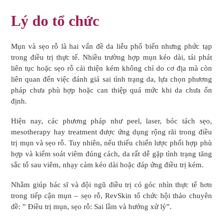
Lý do tổ chức
Mụn và sẹo rỗ là hai vấn đề da liễu phổ biến nhưng phức tạp
trong điều trị thực tế. Nhiều trường hợp mụn kéo dài, tái phát
liên tục hoặc sẹo rỗ cải thiện kém không chỉ do cơ địa mà còn
liên quan đến việc đánh giá sai tình trạng da, lựa chọn phương
pháp chưa phù hợp hoặc can thiệp quá mức khi da chưa ổn
định.
Hiện nay, các phương pháp như peel, laser, bóc tách sẹo,
mesotherapy hay treatment được ứng dụng rộng rãi trong điều
trị mụn và sẹo rỗ. Tuy nhiên, nếu thiếu chiến lược phối hợp phù
hợp và kiểm soát viêm đúng cách, da rất dễ gặp tình trạng tăng
sắc tố sau viêm, nhạy cảm kéo dài hoặc đáp ứng điều trị kém.
Nhằm giúp bác sĩ và đội ngũ điều trị có góc nhìn thực tế hơn
trong tiếp cận mụn – sẹo rỗ, RevSkin tổ chức hội thảo chuyên
đề: ” Điều trị mụn, sẹo rỗ: Sai lầm và hướng xử lý”.