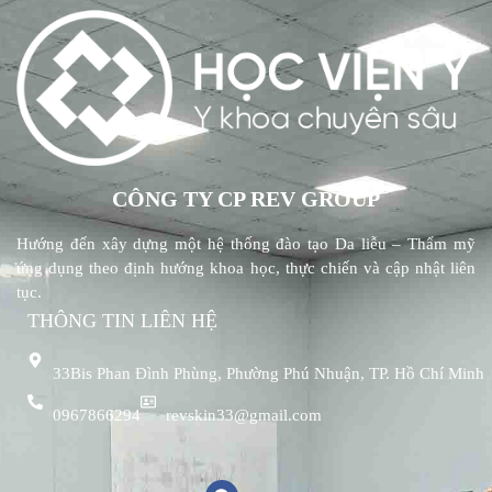
CÔNG TY CP REV GROUP
Hướng đến xây dựng một hệ thống đào tạo Da liễu – Thẩm mỹ
ứng dụng theo định hướng khoa học, thực chiến và cập nhật liên
tục.
THÔNG TIN LIÊN HỆ
33Bis Phan Đình Phùng, Phường Phú Nhuận, TP. Hồ Chí Minh
0967866294
revskin33@gmail.com