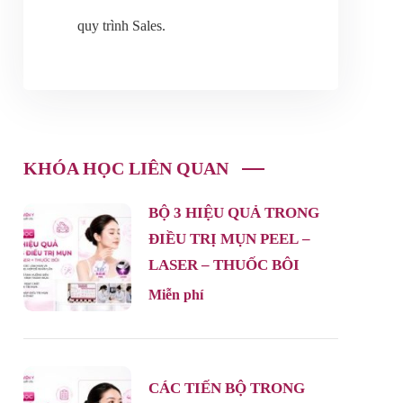
quy trình Sales.
KHÓA HỌC LIÊN QUAN
BỘ 3 HIỆU QUẢ TRONG
ĐIỀU TRỊ MỤN PEEL –
LASER – THUỐC BÔI
Miễn phí
CÁC TIẾN BỘ TRONG