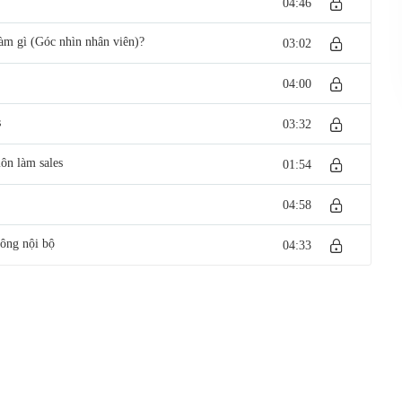
04:46
làm gì (Góc nhìn nhân viên)?
03:02
04:00
s
03:32
ôn làm sales
01:54
04:58
hông nội bộ
04:33