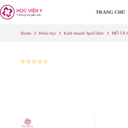
TRANG CHỦ
Home
Khóa học
Kinh doanh Spa/Clinic
MÔ TẢ 
0
(0)
MÔ TẢ CÔNG VIỆC ĐỘ
NGÀNH THẨM MỸ
Diễn giả
Đã cập nhật
BS Nguyễn Minh Phương
03/07/2026