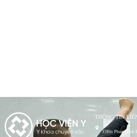
THÔNG TIN LIÊ
33Bis Phan Đình 