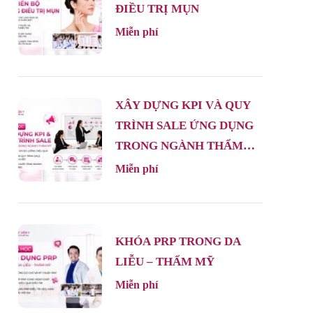
ĐIỀU TRỊ MỤN
Miễn phí
XÂY DỰNG KPI VÀ QUY
TRÌNH SALE ỨNG DỤNG
TRONG NGÀNH THẨM
MỸ
Miễn phí
KHÓA PRP TRONG DA
LIỄU – THẨM MỸ
Miễn phí