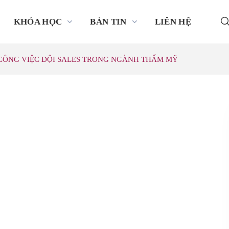
KHÓA HỌC
BẢN TIN
LIÊN HỆ
CÔNG VIỆC ĐỘI SALES TRONG NGÀNH THẨM MỸ
I SALES TRONG