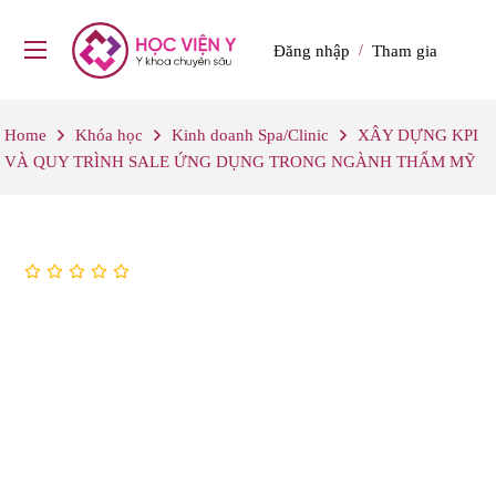
Đăng nhập
Tham gia
/
Home
Khóa học
Kinh doanh Spa/Clinic
XÂY DỰNG KPI
VÀ QUY TRÌNH SALE ỨNG DỤNG TRONG NGÀNH THẨM MỸ
0
(0)
XÂY DỰNG KPI VÀ QUY
TRÌNH SALE ỨNG
DỤNG TRONG NGÀNH
THẨM MỸ