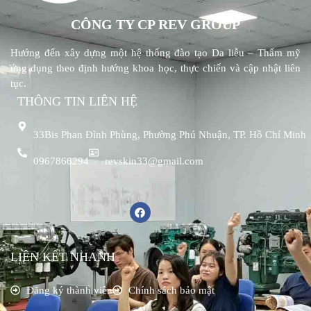
CÔNG TY CP REV GROUP
Hướng đến xây dựng một hệ thống đào tạo Da liễu – Thẩm mỹ
ứng dụng theo định hướng khoa học, thực chiến và cập nhật liên
tục.
THÔNG TIN LIÊN HỆ
33Bis Phan Đình Phùng, Phường Phú Nhuận, TP. Hồ Chí Minh
0967866294
revskin33@gmail.com
LIÊN KẾT NHANH
Đăng ký thành viên
Chính sách bảo mật