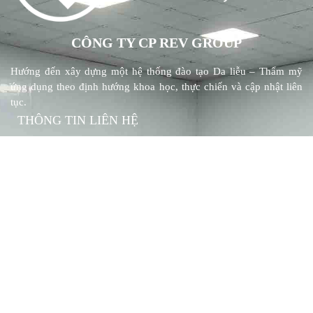
CÔNG TY CP REV GROUP
Hướng đến xây dựng một hệ thống đào tạo Da liễu – Thẩm mỹ
ứng dụng theo định hướng khoa học, thực chiến và cập nhật liên
tục.
THÔNG TIN LIÊN HỆ
33Bis Phan Đình Phùng, Phường Phú Nhuận, TP. Hồ Chí Minh
0967866294
revskin33@gmail.com
LIÊN KẾT NHANH
Đăng ký thành viên
Chính sách bảo mật