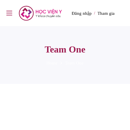
Đăng nhập
Tham gia
/
Team One
Home
Team One