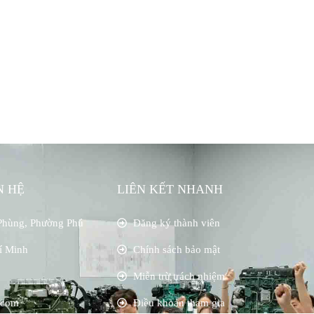
N HỆ
LIÊN KẾT NHANH
Phùng, Phường Phú
Đăng ký thành viên
í Minh
Chính sách bảo mật
Miễn trừ trách nhiệm
.com
Điều khoản tham gia