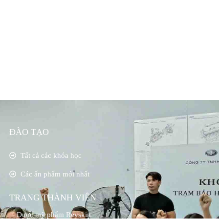
ĐÀO TẠO
Tất cả các khóa học
Các ấn phẩm mới nhất
TRANG THÀNH VIÊN
Dược mỹ phẩm Revskin