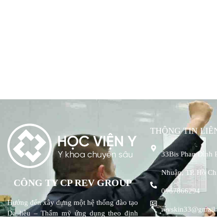
THÔNG TIN LIÊ
33Bis Phan Đình 
Nhuận, TP. Hồ Ch
CÔNG TY CP REV GROUP
0967866294
Hướng đến xây dựng một hệ thống đào tạo
revskin33@gmail
Da liễu – Thẩm mỹ ứng dụng theo định