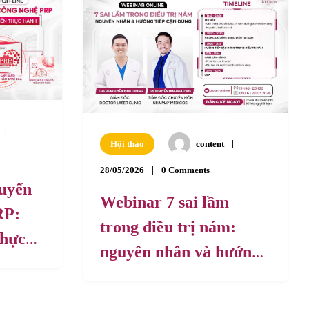
Hội thảo
content
28/05/2026
0 Comments
huyển
Webinar 7 sai lầm
RP:
trong điều trị nám:
thực
nguyên nhân và hướng
tiếp cận đúng