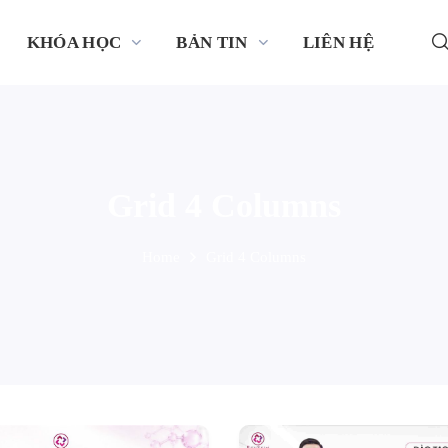
KHÓA HỌC
BẢN TIN
LIÊN HỆ
Grid 4 Columns
Home
Grid 4 Columns