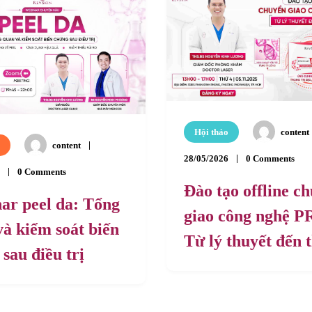
Hội thảo
content
content
28/05/2026
0 Comments
0 Comments
Đào tạo offline c
ar peel da: Tổng
giao công nghệ P
à kiểm soát biến
Từ lý thuyết đến 
sau điều trị
hành