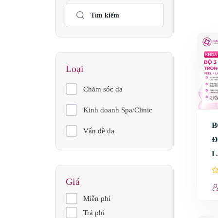
Loại
Chăm sóc da
Kinh doanh Spa/Clinic
B
Vấn đề da
Đ
L
K
Giá
Miễn phí
Trả phí