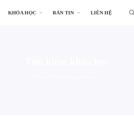
KHÓA HỌC
BẢN TIN
LIÊN HỆ
Tìm kiếm khóa học
Home
Kết quả tìm kiếm cho ""
ấn đề da
Vấn đề da