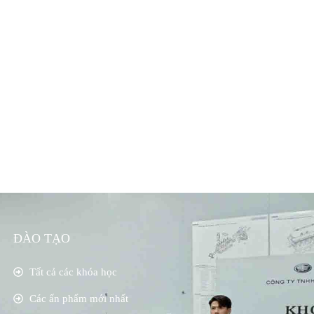
ĐÀO TẠO
Tất cả các khóa học
Các ấn phẩm mới nhất