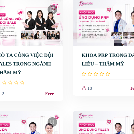
Ô TẢ CÔNG VIỆC ĐỘI
KHÓA PRP TRONG D
ALES TRONG NGÀNH
LIỄU – THẨM MỸ
HẨM MỸ
hăm sóc da
Vấn đề da
18
F
2
Free