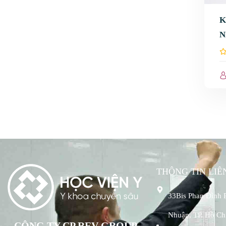
K
THÔNG TIN LIÊ
33Bis Phan Đình 
Nhuận, TP. Hồ Ch
CÔNG TY CP REV GROUP