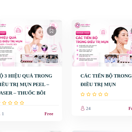
Ộ 3 HIỆU QUẢ TRONG
CÁC TIẾN BỘ TRONG
IỀU TRỊ MỤN PEEL –
ĐIỀU TRỊ MỤN
ASER – THUỐC BÔI
inh doanh Spa/Clinic
Vấn đề da
24
F
1
Free