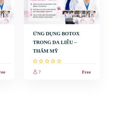
ỨNG DỤNG BOTOX
TRONG DA LIỄU –
THẨM MỸ
ree
7
Free