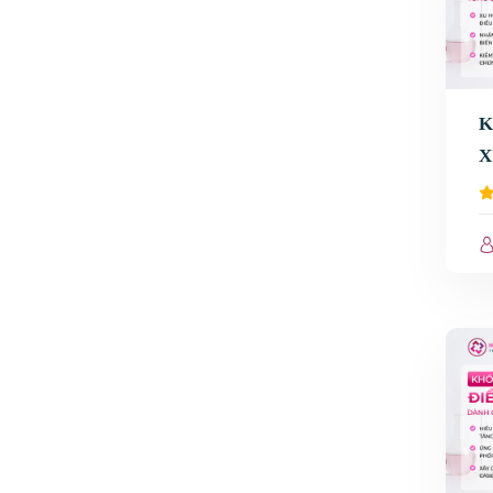
K
X
V