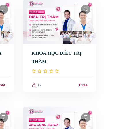
A
KHÓA HỌC ĐIỀU TRỊ
THÂM
Vấn đề da
ree
12
Free