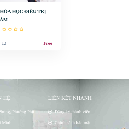
HÓA HỌC ĐIỀU TRỊ
NÁM
13
Free
N HỆ
LIÊN KẾT NHANH
Phùng, Phường Phú
Đăng ký thành viên
í Minh
Chính sách bảo mật