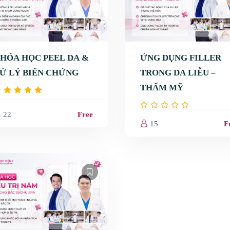
HÓA HỌC PEEL DA &
ỨNG DỤNG FILLER
Ử LÝ BIẾN CHỨNG
TRONG DA LIỄU –
THẨM MỸ
ấn đề da
22
Free
15
F