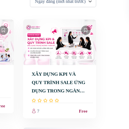
XÂY DỰNG KPI VÀ
QUY TRÌNH SALE ỨNG
DỤNG TRONG NGÀNH
Vấn đề da
THẨM MỸ
ree
7
Free