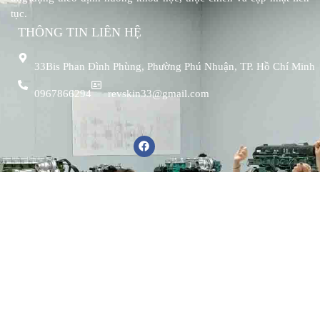
tục.
THÔNG TIN LIÊN HỆ
33Bis Phan Đình Phùng, Phường Phú Nhuận, TP. Hồ Chí Minh
0967866294
revskin33@gmail.com
LIÊN KẾT NHANH
Đăng ký thành viên
Chính sách bảo mật
Miễn trừ trách nhiệm
Điều khoản tham gia
ĐÀO TẠO