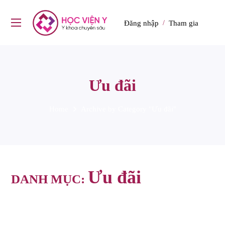
Đăng nhập
Tham gia
/
Ưu đãi
Home
Archive by Category "Ưu đãi"
Ưu đãi
DANH MỤC: