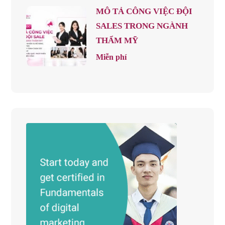
MÔ TẢ CÔNG VIỆC ĐỘI
SALES TRONG NGÀNH
THẨM MỸ
Miễn phí