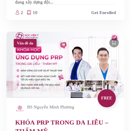
đang xây dựng đội...
2
10
Get Enrolled
Vấn đề da
FREE
BS Nguyễn Minh Phương
KHÓA PRP TRONG DA LIỄU –