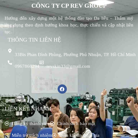
CÔNG TY CP REV GROUP
Hướng đến xây dựng một hệ thống đào tạo Da liễu – Thẩm mỹ
ứng dụng theo định hướng khoa học, thực chiến và cập nhật liên
tục.
THÔNG TIN LIÊN HỆ
33Bis Phan Đình Phùng, Phường Phú Nhuận, TP. Hồ Chí Minh
0967866294
revskin33@gmail.com
LIÊN KẾT NHANH
Đăng ký thành viên
Chính sách bảo mật
Miễn trừ trách nhiệm
Điều khoản tham gia