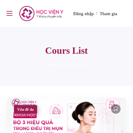
Đăng nhập
Tham gia
/
Cours List
Home
Cours List
Vấn đề da