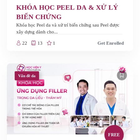
KHÓA HỌC PEEL DA & XỬ LÝ
BIẾN CHỨNG
Khóa học Peel da và xử trí biến chứng sau Peel được
xây dựng dành cho...
22
13
1
Get Enrolled
Vấn đề da
FREE