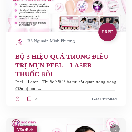
FREE
BS Nguyễn Minh Phương
BỘ 3 HIỆU QUẢ TRONG ĐIỀU
TRỊ MỤN PEEL – LASER –
THUỐC BÔI
Peel – Laser – Thuốc bôi là ba trụ cột quan trọng trong
điều trị mụn...
1
14
Get Enrolled
Vấn đề da