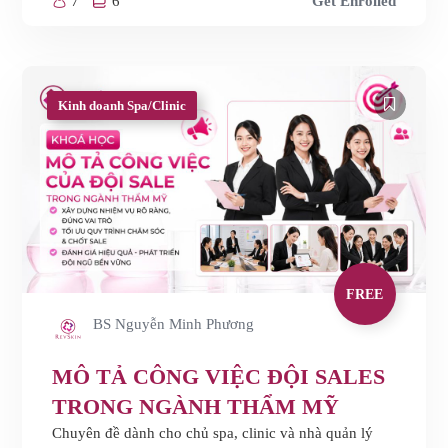
7
6
Get Enrolled
Kinh doanh Spa/Clinic
FREE
BS Nguyễn Minh Phương
MÔ TẢ CÔNG VIỆC ĐỘI SALES
TRONG NGÀNH THẨM MỸ
Chuyên đề dành cho chủ spa, clinic và nhà quản lý