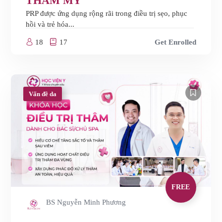
THẨM MỸ
PRP được ứng dụng rộng rãi trong điều trị sẹo, phục
hồi và trẻ hóa...
18
17
Get Enrolled
Vấn đề da
FREE
BS Nguyễn Minh Phương