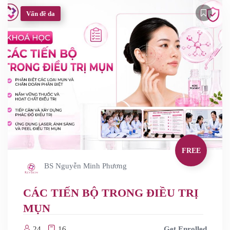
Vấn đề da
FREE
BS Nguyễn Minh Phương
CÁC TIẾN BỘ TRONG ĐIỀU TRỊ
MỤN
24
16
Get Enrolled