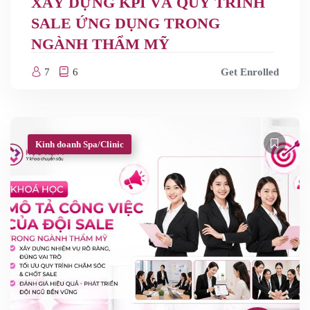
XÂY DỰNG KPI VÀ QUY TRÌNH
SALE ỨNG DỤNG TRONG
NGÀNH THẨM MỸ
7
6
Get Enrolled
Kinh doanh Spa/Clinic