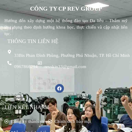
CÔNG TY CP REV GROUP
Hướng đến xây dựng một hệ thống đào tạo Da liễu – Thẩm mỹ
ứng dụng theo định hướng khoa học, thực chiến và cập nhật liên
tục.
THÔNG TIN LIÊN HỆ
33Bis Phan Đình Phùng, Phường Phú Nhuận, TP. Hồ Chí Minh
0967866294
revskin33@gmail.com
LIÊN KẾT NHANH
Đăng ký thành viên
Chính sách bảo mật