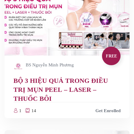
FREE
BS Nguyễn Minh Phương
BỘ 3 HIỆU QUẢ TRONG ĐIỀU
TRỊ MỤN PEEL – LASER –
THUỐC BÔI
1
14
Get Enrolled