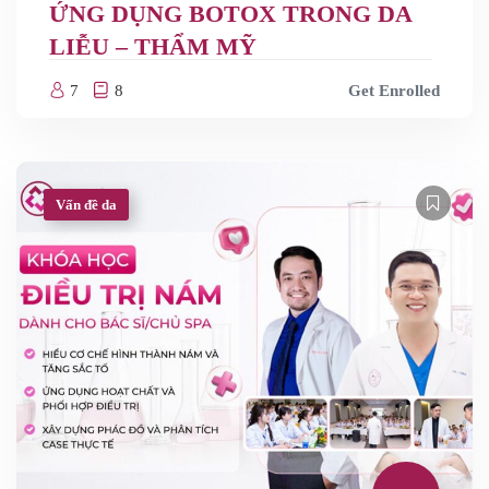
ỨNG DỤNG BOTOX TRONG DA
LIỄU – THẨM MỸ
7
8
Get Enrolled
Vấn đề da