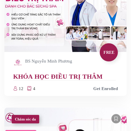
FREE
BS Nguyễn Minh Phương
KHÓA HỌC ĐIỀU TRỊ THÂM
12
4
Get Enrolled
Chăm sóc da