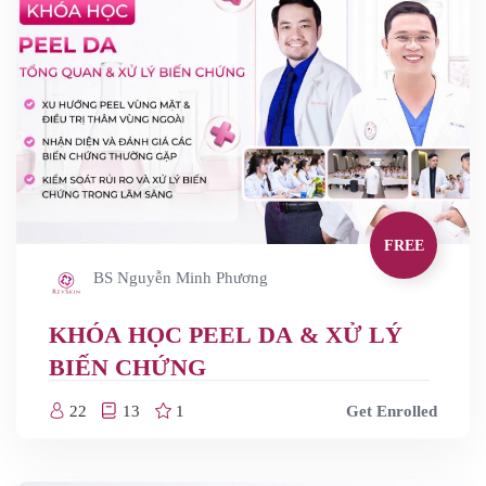
FREE
BS Nguyễn Minh Phương
KHÓA HỌC PEEL DA & XỬ LÝ
BIẾN CHỨNG
22
13
1
Get Enrolled