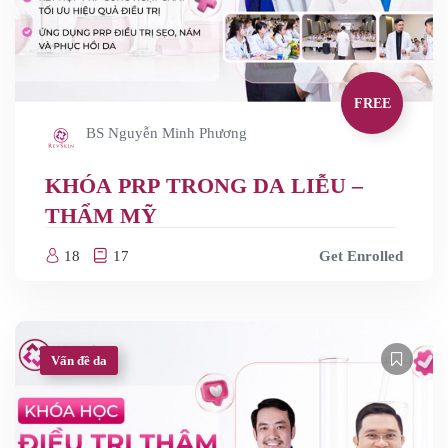
FREE
BS Nguyễn Minh Phương
KHÓA PRP TRONG DA LIỄU –
THẨM MỸ
18
17
Get Enrolled
Vấn đề da